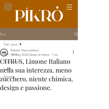
Post
Tutti i post
Roberto Masciambruni
Tutti i post
16 mag 2024
Tempo di lettura: 1 min
CITRUS, Limone Italiano
Produzione
nella sua interezza, meno
Eventi
Novità
zucchero, niente chimica,
design e passione.