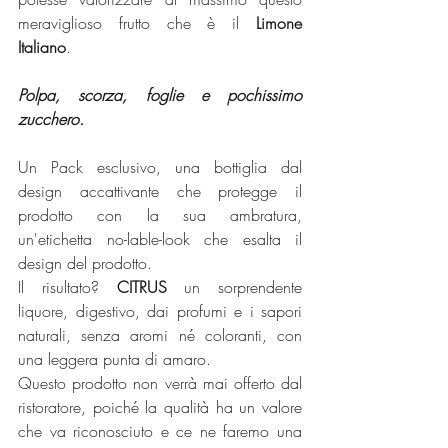
meraviglioso frutto che è il 
Limone 
Italiano
. 
Polpa, scorza, foglie e pochissimo 
zucchero.
Un Pack esclusivo, una bottiglia dal 
design accattivante che protegge il 
prodotto con la sua ambratura, 
un'etichetta no-lable-look che esalta il 
design del prodotto. 
Il risultato? 
CITRUS
 un sorprendente 
liquore, digestivo, dai profumi e i sapori 
naturali, senza aromi né coloranti, con 
una leggera punta di amaro. 
Questo prodotto non verrà mai offerto dal 
ristoratore, poiché la qualità ha un valore 
che va riconosciuto e ce ne faremo una 