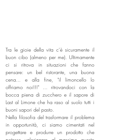
Tra le gioie della vita c'è sicuramente il 
buon cibo (almeno per me). Ultimamente 
ci si ritrova in situazioni che fanno 
pensare: un bel ristorante, una buona 
cena... e alla fine, "il limoncello lo 
offriamo noi!!!" ... ritrovandoci con la 
bocca piena di zucchero e il sapore di 
Last al Limone che ha raso al suolo tutti i 
buoni sapori del pasto. 
Nella filosofia del trasformare il problema 
in opportunità, ci siamo cimentati nel 
progettare e produrre un prodotto che 
potesse valorizzare al massimo questo 