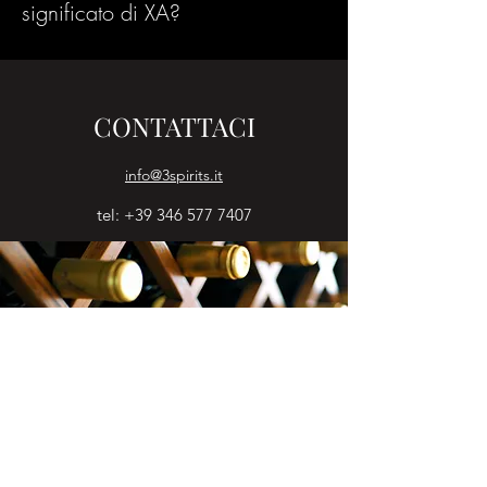
significato di
XA?
CONTATTACI
info@3spirits.it
tel:
+39 346 577 7407